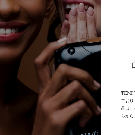
TEMP
ており
品は、
らから