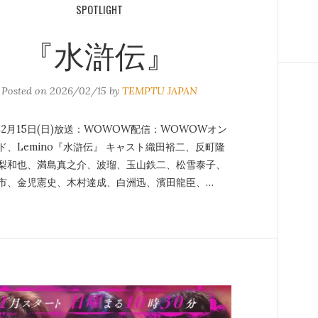
SPOTLIGHT
『水滸伝』
Posted on
2026/02/15
by
TEMPTU JAPAN
6年2月15日(日)放送：WOWOW配信：WOWOWオン
ド、Lemino『水滸伝』 キャスト織田裕二、反町隆
梨和也、満島真之介、波瑠、玉山鉄二、松雪泰子、
市、金児憲史、木村達成、白洲迅、濱田龍臣、…