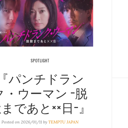
SPOTLIGHT
『パンチドラン
ク・ウーマン −脱
まであと××日−』
Posted on
2026/01/11
by
TEMPTU JAPAN