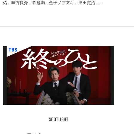
佑、味方良介、吹越満、金子ノブアキ、津田寛治、…
SPOTLIGHT