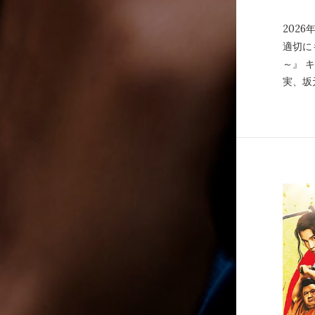
2026
適切に
～』 
実、坂