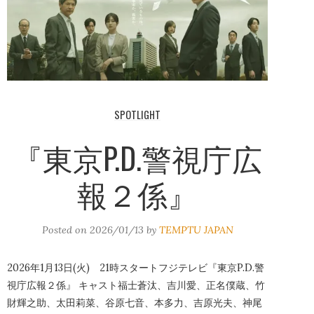
SPOTLIGHT
『東京P.D.警視庁広
報２係』
Posted on
2026/01/13
by
TEMPTU JAPAN
2026年1月13日(火) 21時スタートフジテレビ『東京P.D.警
視庁広報２係』 キャスト福士蒼汰、吉川愛、正名僕蔵、竹
財輝之助、太田莉菜、谷原七音、本多力、吉原光夫、神尾