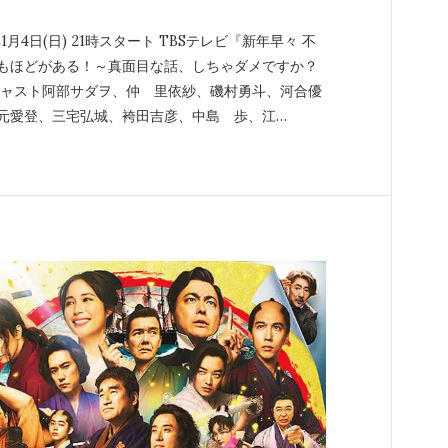
年1月4日(日) 21時スタート TBSテレビ『新年早々 不
もほどがある！～真面目な話、しちゃダメですか？
キャスト阿部サダヲ、仲 里依紗、磯村勇斗、河合優
元愛登、三宅弘城、袴田吉彦、中島 歩、江…