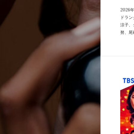
2026
ドラン
涼子、
努、尾