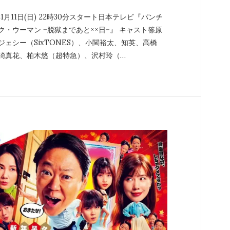
年1月11日(日) 22時30分スタート日本テレビ『パンチ
ク・ウーマン −脱獄まであと××日−』 キャスト篠原
ジェシー（SixTONES）、小関裕太、知英、高橋
碕真花、柏木悠（超特急）、沢村玲（…