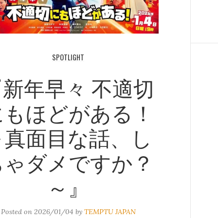
SPOTLIGHT
『新年早々 不適切
にもほどがある！
～真面目な話、し
ちゃダメですか？
～』
Posted on
2026/01/04
by
TEMPTU JAPAN