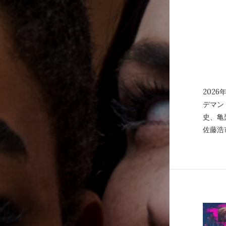
202
デマン
史、亀
佐藤浩