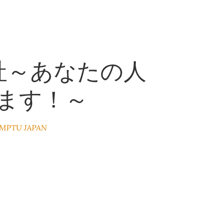
社～あなたの人
ます！～
MPTU JAPAN