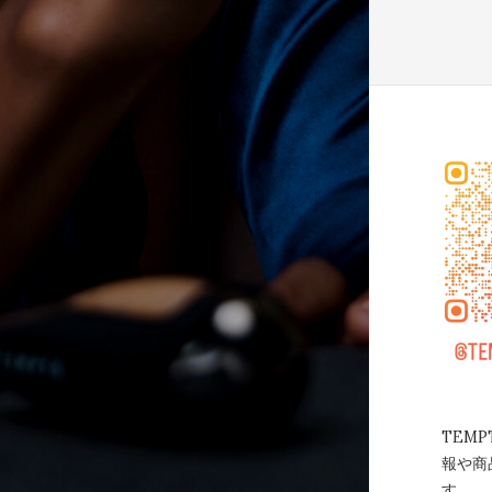
TEMP
報や商
す。