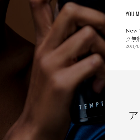
YOU M
New
ク無
2011/
ア